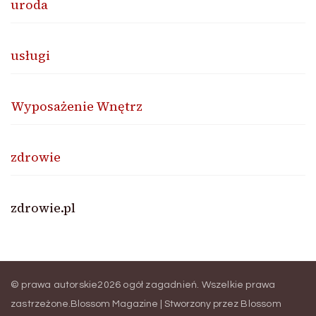
uroda
usługi
Wyposażenie Wnętrz
zdrowie
zdrowie.pl
© prawa autorskie2026
ogół zagadnień
. Wszelkie prawa
zastrzeżone.
Blossom Magazine | Stworzony przez
Blossom