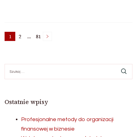
Stronicowanie
1
2
…
81
Strona
Strona
Strona
wpisów
Szukaj:
Ostatnie wpisy
Profesjonalne metody do organizacji
finansowej w biznesie